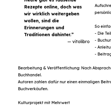
Aufschre
Rezepte online, doch was
persönli
wir wirklich weitergeben
wollen, sind die
So einfa
Erinnerungen und
- Die Te
Traditionen dahinter.”
- Buchun
— vitolibro
- Anleit
- Beitra
Bearbeitung & Veröffentlichung: Nach Absprach
Buchhandel.
Autoren zahlen dafür nur einen einmaligen Beit
Buchverkäufen.
Kulturprojekt mit Mehrwert