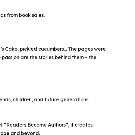
eds from book sales.
vil’s Cake, pickled cucumbers… The pages were
 pass on are the stories behind them – the
riends, children, and future generations.
ect “Readers Become Authors”, it creates
urope and beyond.