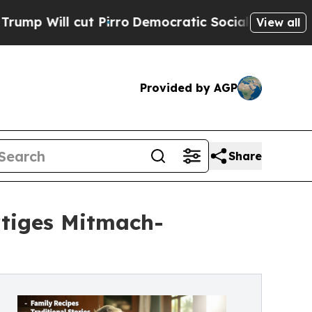
cut Pirro
Democratic Socialists of America Prop
View all
Provided by AGP
Share
rtiges Mitmach-