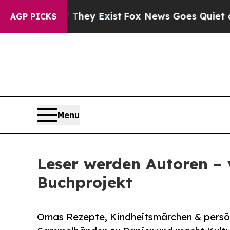
oof They Exist
Fox News Goes Quiet as 'Maga Med
AGP PICKS
Menu
Leser werden Autoren – 
Buchprojekt
Omas Rezepte, Kindheitsmärchen & persönli