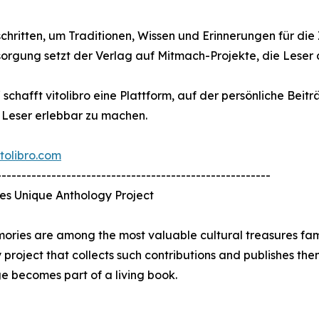
chritten, um Traditionen, Wissen und Erinnerungen für die
rgung setzt der Verlag auf Mitmach-Projekte, die Leser a
fft vitolibro eine Plattform, auf der persönliche Beiträg
e Leser erlebbar zu machen.
tolibro.com
-------------------------------------------------------
es Unique Anthology Project
mories are among the most valuable cultural treasures fam
 project that collects such contributions and publishes the
e becomes part of a living book.